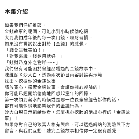
本集介紹
如果我們仔細推敲，
金錢故事的範圍，可能小到小時候偷吃糖
大到我們成年後的每一次用錢、理財習慣。
如果沒有嘗試說出對於【金錢】的感覺，
「錢會讓我害怕！」
「對我來說，錢夠用就好！」
「錢財乃身外之物咩～～」
我們很有可能困於曾經品嚐過的金錢故事中。
陳維妮Ｘ沙大白，透過兩次節目內容討論與示範
找出、挖掘你的金錢故事！
請放寬心，探索金錢故事，會讓你撕心裂肺的！
你可能已經開始偷偷地回想起童年的回憶、
第一次領到薪水的時候或是哪一位長輩曾經告訴你的話，
都有可能悄悄地影響我們的金錢行為。
沙大白親自示範給你看，怎麼挑心挖肺的講出心裡的「金錢故
事」！
如果你對自己的致富人格有興趣，可以透過網站的測驗與下方
留言，與我們互動！聽完金錢故事相信你一定很有感覺。