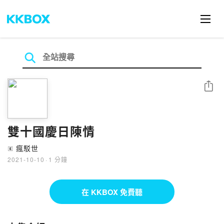
分享
雙十國慶日陳情
瘋駁世
🄴
2021-10-10
·
1 分鐘
在 KKBOX 免費聽