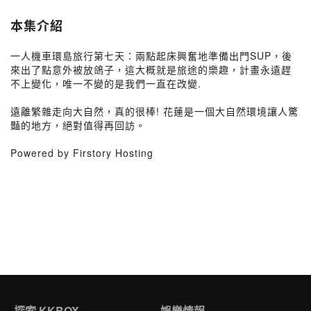
本集介紹
一人機車環島旅行第七天：兩點起床興奮地準備出門SUP，後
來出了點意外被放鴿子，這大概就是旅途的樂趣，計畫永遠趕
不上變化，唯一不變的是我們一直在改變.
遠離繁雜走向大自然，真的很棒! 花蓮是一個大自然環境讓人驚
豔的地方，絕對值得再回訪。
Powered by Firstory Hosting
探索 KKBOX
娛樂情報