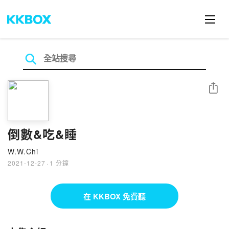
分享
倒數&吃&睡
W.W.Chi
2021-12-27
·
1 分鐘
在 KKBOX 免費聽