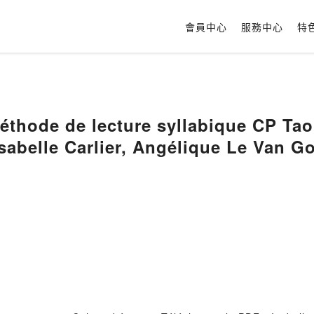
會員中心
服務中心
特
hode de lecture syllabique CP Taoki et 
Isabelle Carlier, Angélique Le Van G