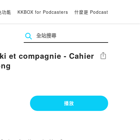
色功能
KKBOX for Podcasters
什麼是 Podcast
compagnie - Cahier
分享
ong
播放