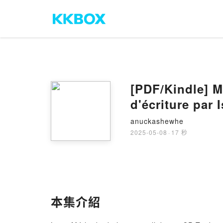
[PDF/Kindle] Mét
d'écriture par 
anuckashewhe
2025-05-08
·
17 秒
本集介紹