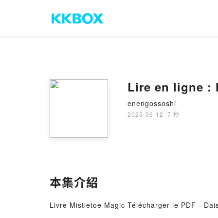
Lire en ligne :
enengossoshi
2025-06-12
·
7 秒
本集介紹
Livre Mistletoe Magic Télécharger le PDF - Dai