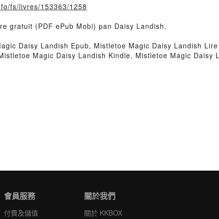
info/fs/livres/153363/1258
ivre gratuit (PDF ePub Mobi) pan Daisy Landish.
agic Daisy Landish Epub, Mistletoe Magic Daisy Landish Lire 
Mistletoe Magic Daisy Landish Kindle, Mistletoe Magic Daisy 
會員服務
關於我們
付費及儲值
關於 KKBOX