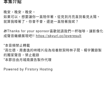
本集介紹
晚安，晚安，晚安。
如果可以，想要讓你一直陪伴著，從見到月亮直到看見太陽。
就算我睡著了，你會不會，還是一直陪著我呢？
🎁Thanks for your sponsor喜歡就請我們一杯咖啡，讓影像化
成聲音繼續展現吧!!
https://skyurl.cc/loveresult
*本音頻禁止轉載
*高仕德、周書逸的哄睡片段為培養默契時林子閎、楊宇騰錄製
的獨家聲音，禁止截錄
*本節目由月城南廣告製作代理
Powered by Firstory Hosting