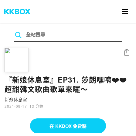
分享
『新娘休息室』EP31. 莎朗嘿唷❤️❤️
超甜韓文歌曲歌單來囉～
新娘休息室
2021-09-17
·
13 分鐘
在 KKBOX 免費聽