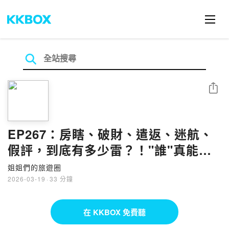
分享
EP267：房瞎、破財、遣返、迷航、
假評，到底有多少雷？！"誰"真能給
神解方？？ 滿心期待ing
姐姐們的旅遊圈
2026-03-19
·
33 分鐘
在 KKBOX 免費聽