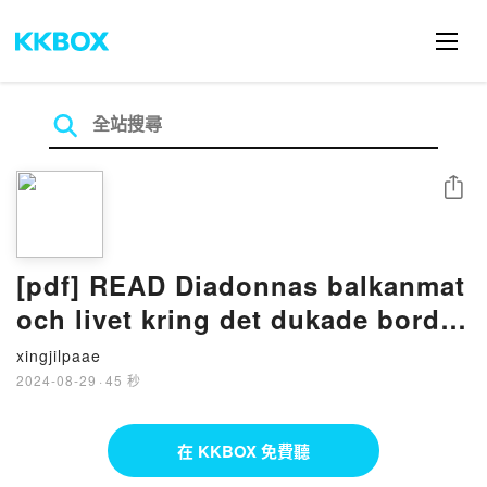
分享
[pdf] READ Diadonnas balkanmat
och livet kring det dukade bordet
BY Diana Dontsova
xingjilpaae
2024-08-29
·
45 秒
在 KKBOX 免費聽