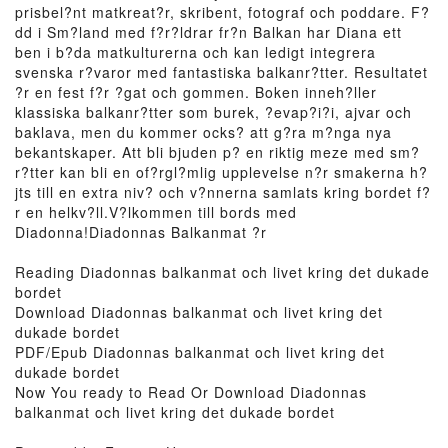
prisbel?nt matkreat?r, skribent, fotograf och poddare. F?
dd i Sm?land med f?r?ldrar fr?n Balkan har Diana ett
ben i b?da matkulturerna och kan ledigt integrera
svenska r?varor med fantastiska balkanr?tter. Resultatet
?r en fest f?r ?gat och gommen. Boken inneh?ller
klassiska balkanr?tter som burek, ?evap?i?i, ajvar och
baklava, men du kommer ocks? att g?ra m?nga nya
bekantskaper. Att bli bjuden p? en riktig meze med sm?
r?tter kan bli en of?rgl?mlig upplevelse n?r smakerna h?
jts till en extra niv? och v?nnerna samlats kring bordet f?
r en helkv?ll.V?lkommen till bords med
Diadonna!Diadonnas Balkanmat ?r
Reading Diadonnas balkanmat och livet kring det dukade
bordet
Download Diadonnas balkanmat och livet kring det
dukade bordet
PDF/Epub Diadonnas balkanmat och livet kring det
dukade bordet
Now You ready to Read Or Download Diadonnas
balkanmat och livet kring det dukade bordet