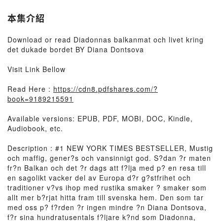
本集介紹
Download or read Diadonnas balkanmat och livet kring
det dukade bordet BY Diana Dontsova
Visit Link Bellow
Read Here :
https://cdn8.pdfshares.com/?
book=9189215591
Available versions: EPUB, PDF, MOBI, DOC, Kindle,
Audiobook, etc.
Description : #1 NEW YORK TIMES BESTSELLER, Mustig
och maffig, gener?s och vansinnigt god. S?dan ?r maten
fr?n Balkan och det ?r dags att f?lja med p? en resa till
en sagolikt vacker del av Europa d?r g?stfrihet och
traditioner v?vs ihop med rustika smaker ? smaker som
allt mer b?rjat hitta fram till svenska hem. Den som tar
med oss p? f?rden ?r ingen mindre ?n Diana Dontsova,
f?r sina hundratusentals f?ljare k?nd som Diadonna,