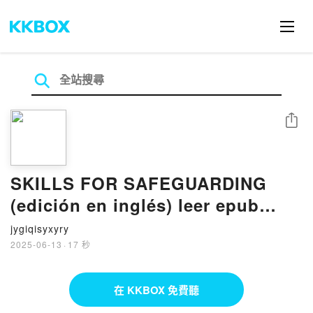
分享
SKILLS FOR SAFEGUARDING
(edición en inglés) leer epub
LISA COMPTON, TAYLOR
jygiqisyxyry
PATTERSON
2025-06-13
·
17 秒
在 KKBOX 免費聽