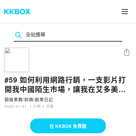
分享
#59 如何利用網路行銷，一支影片打
開我中國陌生市場，讓我在艾多美創
業退休，擁有被動收入
超級業務/斜槓/創業日記
2022-01-01
·
1 小時 4 分鐘
在 KKBOX 免費聽