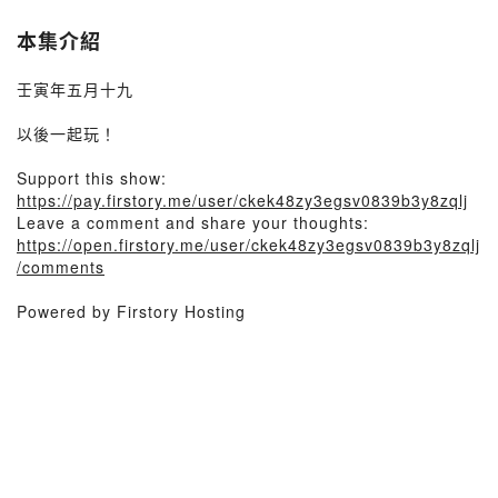
本集介紹
壬寅年五月十九
以後一起玩！
Support this show:
https://pay.firstory.me/user/ckek48zy3egsv0839b3y8zqlj
Leave a comment and share your thoughts:
https://open.firstory.me/user/ckek48zy3egsv0839b3y8zqlj
/comments
Powered by Firstory Hosting