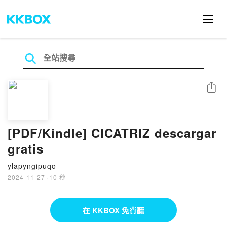
分享
[PDF/Kindle] CICATRIZ descargar
gratis
ylapyngipuqo
2024-11-27
·
10 秒
在 KKBOX 免費聽