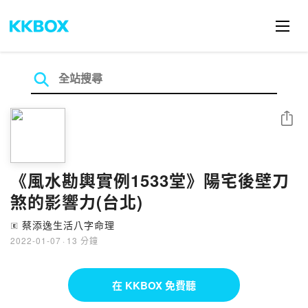
分享
《風水勘輿實例1533堂》陽宅後壁刀
煞的影響力(台北)
蔡添逸生活八字命理
🄴
2022-01-07
·
13 分鐘
在 KKBOX 免費聽