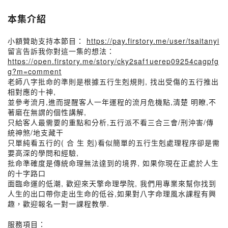
本集介紹
小額贊助支持本節目：
https://pay.firstory.me/user/tsaitanyi
留言告訴我你對這一集的想法：
https://open.firstory.me/story/cky2saf1uerep09254cagpfg
g?m=comment
老師八字批命的準則是根據五行生剋規則, 找出受傷的五行推出
相對應的十神,
並參考流月,進而提醒客人一年運程的流月危機點,清楚 明瞭,不
著磨在無謂的個性講解,
只給客人最需要的重點和分析,五行派不看三合三會/刑沖害/傳
統神煞/地支藏干
只單純看五行的( 合 生 剋)看似簡單的五行生剋處理程序卻是需
要高深的學問和經驗,
批命準確度是傳統命理無法達到的境界, 如果你現在正處於人生
的十字路口
面臨命運的低潮, 歡迎來天擎命理學院, 我們用專業來幫你找到
人生的出口帶你走出生命的低谷,如果對八字命理風水課程有興
趣，歡迎報名一對一課程教學.
服務項目：