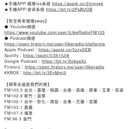
★手機APP-蘋果ios系統
https://apple.co/2Icmyek
★手機APP-安卓系統
https://bit.ly/2PsBUOB
【有空再來慢慢sway】
◆ Youtube頻道
https://www.youtube.com/user/iLikeRadioFM103
◆ Podcast頻道
https://open.firstory.me/user/ilikeradio/platforms
Apple Podcast：
https://apple.co/3zzyDEB
Spotify：
https://spoti.fi/3h1iUI9
Google Podcast：
https://bit.ly/3UesaXz
Firstory：
https://open.firstory.me/user/ilikeradio
KKBOX：
http://bit.ly/3EyMmi3
【頻率永遠是我們的根】
FM103.3 台北、基隆、桃園、台南、高雄、屏東、玉里、澎湖
FM102.9 新竹、苗栗
FM102.1 台中、彰化、南投、台東、花蓮、宜蘭
FM103.1 嘉義
FM107.3 埔里
FM 96.3 金門