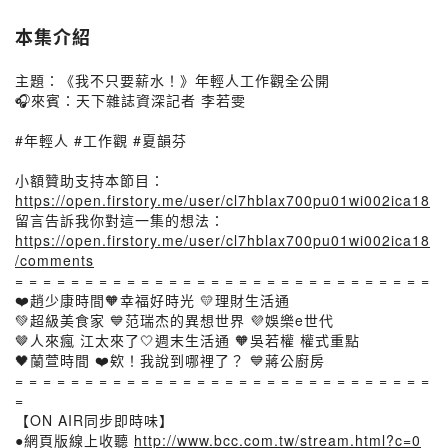
本集介紹
主題：《我不只要薪水！》年輕人工作觀全公開
🎧來賓：天下雜誌資深記者 李若雯
#年輕人 #工作觀 #夏韻芬
小額贊助支持本節目：
https://open.firstory.me/user/cl7hblax700pu01wi002ica18
留言告訴我你對這一集的想法：
https://open.firstory.me/user/cl7hblax700pu01wi002ica18
/comments
= = = = = = = = = = = = = = = = = = = = = = = = = = = = = =
❤️趙少康時間🧡幸福好時光 💛理財生活通
💚超級美食家 💙范瑞杰的異想世界 💜娛樂e世代
🤎人來瘋 江太來了🤍週末生活通 🧡吳若權 權式重點
🖤蘭萱時間 ❤️欸！我說到哪裡了？ 💙蔣公廚房
= = = = = = = = = = = = = = = = = = = = = = = = = = = = = =
=
【ON AIR同步即時味】
●網頁版線上收聽
http://www.bcc.com.tw/stream.html?c=0