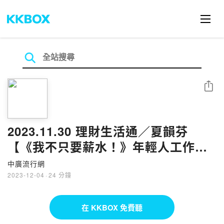
分享
2023.11.30 理財生活通／夏韻芬
【《我不只要薪水！》年輕人工作觀
全公開】專訪 李若雯
中廣流行網
2023-12-04
·
24 分鐘
在 KKBOX 免費聽