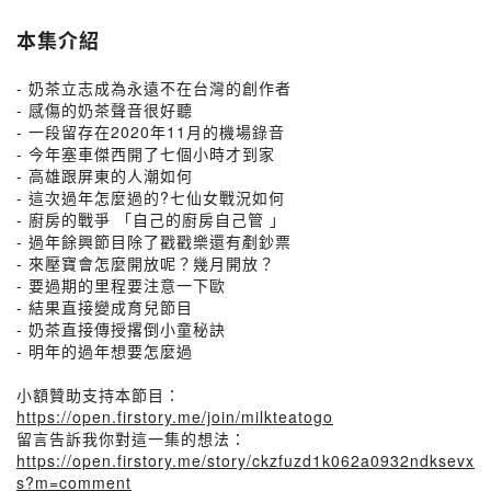
本集介紹
- 奶茶立志成為永遠不在台灣的創作者
- 感傷的奶茶聲音很好聽
- 一段留存在2020年11月的機場錄音
- 今年塞車傑西開了七個小時才到家
- 高雄跟屏東的人潮如何
- 這次過年怎麼過的?七仙女戰況如何
- 廚房的戰爭 「自己的廚房自己管 」
- 過年餘興節目除了戳戳樂還有剷鈔票
- 來壓寶會怎麼開放呢？幾月開放？
- 要過期的里程要注意一下歐
- 結果直接變成育兒節目
- 奶茶直接傳授撂倒小童秘訣
- 明年的過年想要怎麼過
小額贊助支持本節目：
https://open.firstory.me/join/milkteatogo
留言告訴我你對這一集的想法：
https://open.firstory.me/story/ckzfuzd1k062a0932ndksevx
s?m=comment