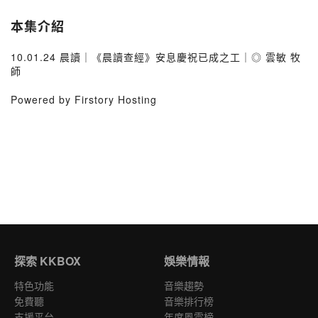
本集介紹
10.01.24 晨讀｜《晨讀查經》安息慶祝已成之工｜◎ 雲敏 牧
師
Powered by Firstory Hosting
探索 KKBOX
娛樂情報
特色功能
音樂趨勢
免費聽
音樂排行榜
支援平台
年度風雲榜