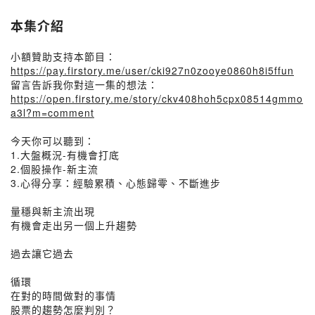
本集介紹
小額贊助支持本節目：
https://pay.firstory.me/user/cki927n0zooye0860h8i5ffun
留言告訴我你對這一集的想法：
https://open.firstory.me/story/ckv408hoh5cpx08514gmmo
a3l?m=comment
今天你可以聽到：
1.大盤概況-有機會打底
2.個股操作-新主流
3.心得分享：經驗累積、心態歸零、不斷進步
量穩與新主流出現
有機會走出另一個上升趨勢
過去讓它過去
循環
在對的時間做對的事情
股票的趨勢怎麼判別？