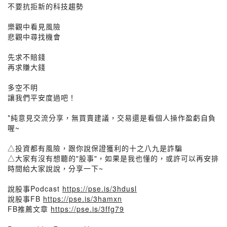
不要抗拒新的科技趨勢
樂觀中看見風險
悲觀中尋找機會
先求不賠錢
再求賺大錢
多空不明
讓我們平安度過吧！
*純意見交流分享，無買賣建議，交易還是看個人操作盈虧自負
喔~
△投資都有風險，跟你說保證獲利的十之八九是詐騙
△大家有沒有想聽的"股事"，如果是我也懂的，或許可以再安排
時間給大家說說，分享一下~
說股事Podcast
https://pse.is/3hdusl
說股事FB
https://pse.is/3hamxn
FB推薦文章
https://pse.is/3ffg79