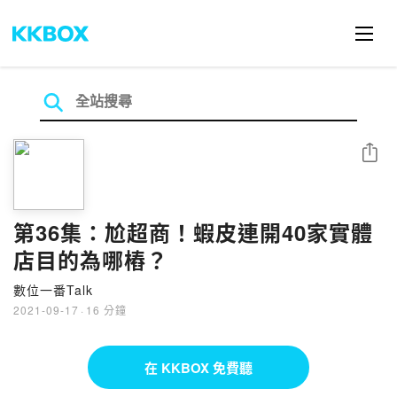
分享
第36集：尬超商！蝦皮連開40家實體
店目的為哪樁？
數位一番Talk
2021-09-17
·
16 分鐘
在 KKBOX 免費聽