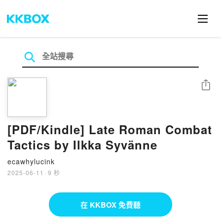
分享
[PDF/Kindle] Late Roman Combat
Tactics by Ilkka Syvänne
ecawhylucink
2025-06-11
·
9 秒
在 KKBOX 免費聽