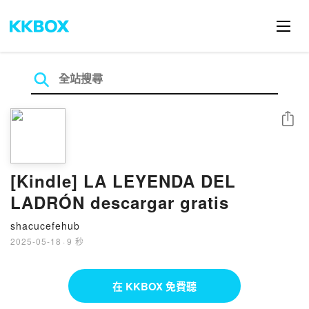
分享
[Kindle] LA LEYENDA DEL
LADRÓN descargar gratis
shacucefehub
2025-05-18
·
9 秒
在 KKBOX 免費聽