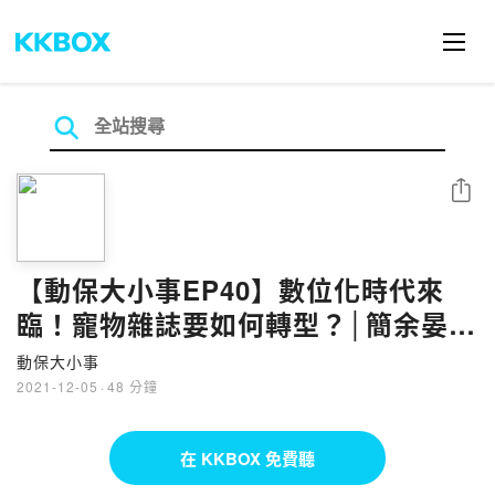
分享
【動保大小事EP40】數位化時代來
臨！寵物雜誌要如何轉型？│簡余晏＆
黃慶榮 主持 │來賓頤和文化事業有限
動保大小事
公司廖曉萍社長
2021-12-05
·
48 分鐘
在 KKBOX 免費聽