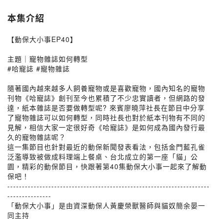
本集介紹
【動保大小事EP40】
主題｜寵物雜誌如何轉型
#哈寵誌 #寵物雜誌
隨著國內越來越多人飼養寵物或是喜歡寵物，國內知名的寵物
刊物《哈寵誌》創刊至今也累積了不少忠實讀者，但網路的發
達，紙本雜誌是否要做轉型呢? 來賓廖曉萍社長在節目中分享
了寵物雜誌可以如何轉型，同時社長也對於紙本刊物有不同的
見解，相信大家一定很好奇《哈寵誌》是如何成為國內發行最
久的寵物雜誌呢？
這一集節目也針對最近的動保新聞發表看法，包括金門藍孔雀
泛濫導致被做成料理端上餐桌、台北成立的第一座「貓」公
園，精彩的動保節目，快跟著第40集動保大小事一起來了解動
保吧！
---------------------------------------------------------------------
---------------
「動保大小事」是由資深動保人黃慶榮獸醫師與貓奴簡余晏一
同主持