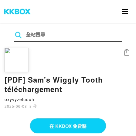
分享
[PDF] Sam's Wiggly Tooth
téléchargement
oxyvyzeluduh
2025-06-08
·
8 秒
在 KKBOX 免費聽