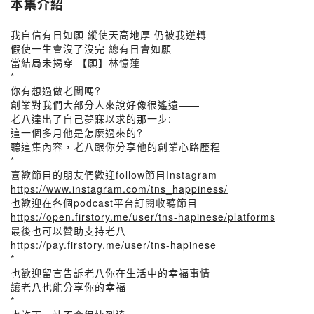
本集介紹
我自信有日如願 縱使天高地厚 仍被我逆轉
假使一生會沒了沒完 總有日會如願
當結局未揭穿 【願】林憶蓮
*
你有想過做老闆嗎?
創業對我們大部分人來說好像很遙遠——
老八達出了自己夢寐以求的那一步:
這一個多月他是怎麼過來的?
聽這集內容，老八跟你分享他的創業心路歷程
*
喜歡節目的朋友們歡迎follow節目Instagram
https://www.instagram.com/tns_happiness/
也歡迎在各個podcast平台訂閱收聽節目
https://open.firstory.me/user/tns-hapinese/platforms
最後也可以贊助支持老八
https://pay.firstory.me/user/tns-hapinese
*
也歡迎留言告訴老八你在生活中的幸福事情
讓老八也能分享你的幸福
*