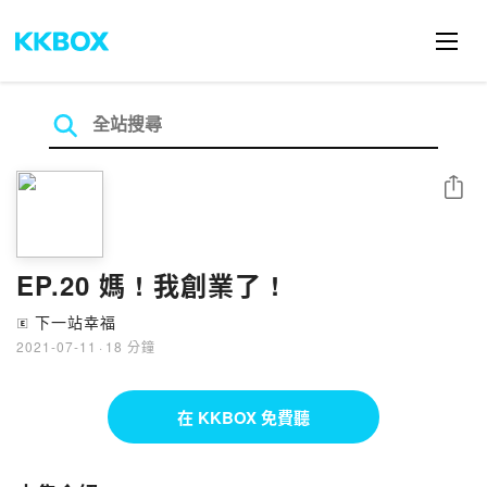
分享
EP.20 媽 ! 我創業了 !
下一站幸福
🄴
2021-07-11
·
18 分鐘
在 KKBOX 免費聽