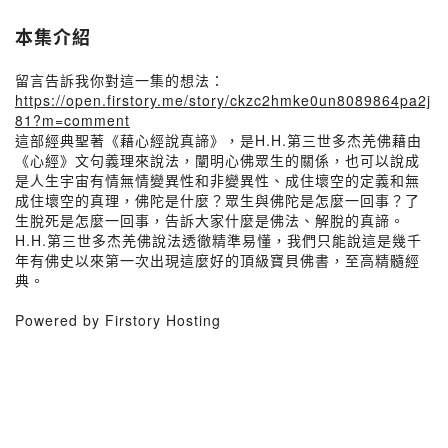
本集介紹
留言告訴我你對這一集的想法：
https://open.firstory.me/story/ckzc2hmke0un8089864pa2j
81?m=comment
這部經典聖著《藉心經說真諦》，是H.H.第三世多杰羌佛藉由
《心經》文句義理來說法，闡明心佛眾生的關係，也可以說成
是人生宇宙有情無情變異性和非變異性、成住壞空的定義和無
成住壞空的真理，佛陀是什麼？眾生與佛陀是怎麼一回事？了
生脫死是怎麼一回事，告訴大家什麼是佛法、解脫的真諦。
H.H.第三世多杰羌佛說法透徹精準易懂，我們只能說這是幾千
年有佛史以來第一次出現這麼好的頂級寶貝佛書，至高精髓經
典。
Powered by Firstory Hosting