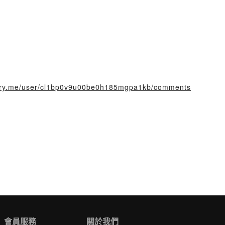
story.me/user/cl1bp0v9u00be0h185mgpa1kb/comments
會員服務
關於我們