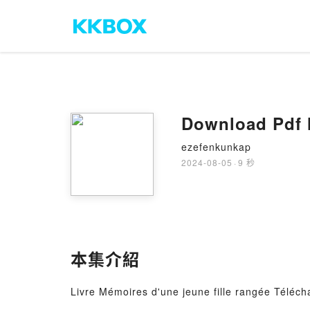
Download Pdf M
ezefenkunkap
2024-08-05
·
9 秒
本集介紹
Livre Mémoires d'une jeune fille rangée Téléc