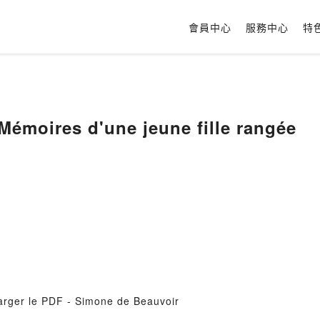
會員中心
服務中心
特
émoires d'une jeune fille rangée
harger le PDF - Simone de Beauvoir