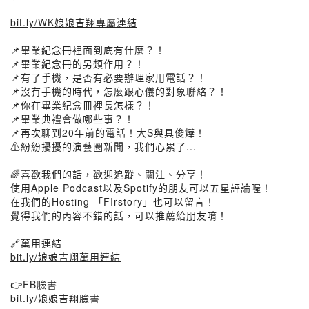
bit.ly/WK娘娘吉翔專屬連結
📌畢業紀念冊裡面到底有什麼？！
📌畢業紀念冊的另類作用？！
📌有了手機，是否有必要辦理家用電話？！
📌沒有手機的時代，怎麼跟心儀的對象聯絡？！
📌你在畢業紀念冊裡長怎樣？！
📌畢業典禮會做哪些事？！
📌再次聊到20年前的電話！大S與具俊燁！
⚠️紛紛擾擾的演藝圈新聞，我們心累了...
🌈喜歡我們的話，歡迎追蹤、關注、分享！
使用Apple Podcast以及Spotify的朋友可以五星評論喔！
在我們的Hosting 「FIrstory」也可以留言！
覺得我們的內容不錯的話，可以推薦給朋友唷！
🔗萬用連結
bit.ly/娘娘吉翔萬用連結
👉FB臉書
bit.ly/娘娘吉翔臉書