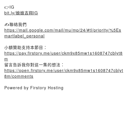
👉IG
bit.ly/娘娘吉翔IG
✍️聯絡我們
https://mail.google.com/mail/mu/mp/24/#tl/priority/%5Es
martlabel_personal
小額贊助支持本節目：
https://pay.firstory.me/user/ckm9x85mw1s1608747cblyt8
m
留言告訴我你對這一集的想法：
https://open.firstory.me/user/ckm9x85mw1s1608747cblyt
8m/comments
Powered by Firstory Hosting