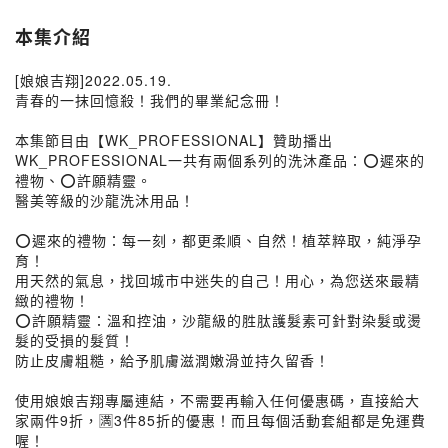
本集介紹
[娘娘吉翔]2022.05.19.
青春的一抹回憶殺！我們的畢業紀念冊！
本集節目由【WK_PROFESSIONAL】贊助播出
WK_PROFESSIONAL一共有兩個系列的洗沐產品：⭕️遲來的
禮物、⭕️許願精靈。
醫美等級的沙龍洗沐用品！
⭕️遲來的禮物：每一刻，都更柔順、自然！植萃粹取，純淨孕
育！
用天然的氣息，找回城市中迷失的自己！用心，為您送來最精
緻的禮物！
⭕️許願精靈：溫和控油，沙龍級的胜肽護髮素可針對染髮或燙
髮的受損的髮質！
防止皮膚粗糙，給予肌膚滋潤嫩滑並持久留香！
使用娘娘吉翔專屬連結，不需要再輸入任何優惠碼，直接給大
家兩件9折，🈵️3件85折的優惠！而且每個活動套組都是免運費
喔！