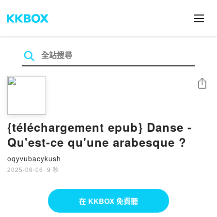
分享
{téléchargement epub} Danse -
Qu'est-ce qu'une arabesque ?
oqyvubacykush
2025-06-06
·
9 秒
在 KKBOX 免費聽