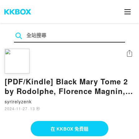
分享
[PDF/Kindle] Black Mary Tome 2
by Rodolphe, Florence Magnin,
Jérôme Saincantin
syrirelyzenk
2024-11-27
·
13 秒
在 KKBOX 免費聽