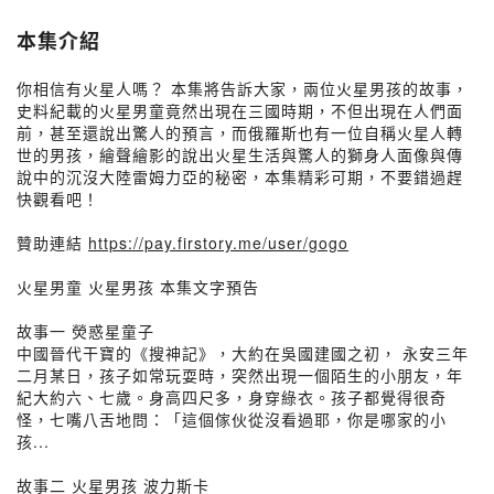
本集介紹
你相信有火星人嗎？ 本集將告訴大家，兩位火星男孩的故事，
史料紀載的火星男童竟然出現在三國時期，不但出現在人們面
前，甚至還說出驚人的預言，而俄羅斯也有一位自稱火星人轉
世的男孩，繪聲繪影的說出火星生活與驚人的獅身人面像與傳
說中的沉沒大陸雷姆力亞的秘密，本集精彩可期，不要錯過趕
快觀看吧！
贊助連結
https://pay.firstory.me/user/gogo
火星男童 火星男孩 本集文字預告
故事一 熒惑星童子
中國晉代干寶的《搜神記》，大約在吳國建國之初， 永安三年
二月某日，孩子如常玩耍時，突然出現一個陌生的小朋友，年
紀大約六、七歲。身高四尺多，身穿綠衣。孩子都覺得很奇
怪，七嘴八舌地問：「這個傢伙從沒看過耶，你是哪家的小
孩...
故事二 火星男孩 波力斯卡