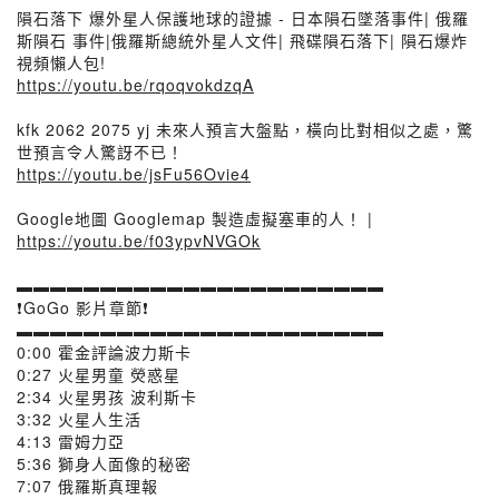
隕石落下 爆外星人保護地球的證據 - 日本隕石墜落事件| 俄羅
斯隕石 事件|俄羅斯總統外星人文件| 飛碟隕石落下| 隕石爆炸
視頻懶人包!
https://youtu.be/rqoqvokdzqA
kfk 2062 2075 yj 未來人預言大盤點，橫向比對相似之處，驚
世預言令人驚訝不已！
https://youtu.be/jsFu56Ovie4
Google地圖 Googlemap 製造虛擬塞車的人！ |
https://youtu.be/f03ypvNVGOk
▬▬▬▬▬▬▬▬▬▬▬▬▬▬▬▬▬▬▬▬▬▬
❗️GoGo 影片章節❗️
▬▬▬▬▬▬▬▬▬▬▬▬▬▬▬▬▬▬▬▬▬▬
0:00 霍金評論波力斯卡
0:27 火星男童 熒惑星
2:34 火星男孩 波利斯卡
3:32 火星人生活
4:13 雷姆力亞
5:36 獅身人面像的秘密
7:07 俄羅斯真理報