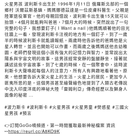
火星男孩 波利斯卡出生於 1996年1月11日 俄羅斯北部的一個
鄉村 沃爾茲斯基鎮，媽媽娜德茲達是一位皮膚科醫生，父親是
陸軍退役軍官，他的母親回憶說，波利斯卡出生後15天就可以
抬頭，4個月就能夠叫爸爸，7個月大的時候，突然說出了一句
完整的句子，我想要釘子( I Want a nail )他媽媽順著他的目光
往牆上一看，發現波利斯卡注視的地方有一個釘子，到了一歲
半的時候波利斯卡就能讀報紙，兩歲時他告訴他的爸媽他是火
星人轉世，並且也開始可以作畫，而兩歲之後媽媽送他去幼稚
園，老師們發現這個小孩有強大的記憶力與智力，並常說出太
陽系與宇宙文明的故事，這男孩經常安靜的盤腿靜坐，接著就
講述這些宇宙故事，到了七歲的時候，在一個聚會中，這時波
利斯卡大聲喚起每個人的注意力，所有人有興趣地看著他。原
來，他想要告訴大家火星上的生活，火星上的居民，更加令人
匪夷所思的是，這個男孩甚至繪聲繪色地提到了人類古老傳說
中沈入印度洋底的神祕大陸「雷姆利亞」傳奇經歷以及獅身人
面像的秘密 ...
#波力斯卡 #波利斯卡 #火星男孩 #火星男童 #熒惑星 #三國火
星男孩 #預言
👉訂閱GoGo嘀頻道，第一時間獲取最新神秘檔案 資訊
‣‣
https://reurl.cc/A8KO9K