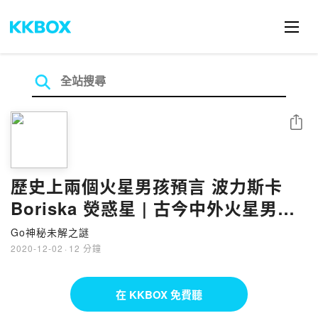
分享
歷史上兩個火星男孩預言 波力斯卡
Boriska 熒惑星 | 古今中外火星男童
熒惑星童子 波利斯卡 火星男童 雷姆
Go神秘未解之謎
力亞與獅身人面像的秘密
2020-12-02
·
12 分鐘
在 KKBOX 免費聽