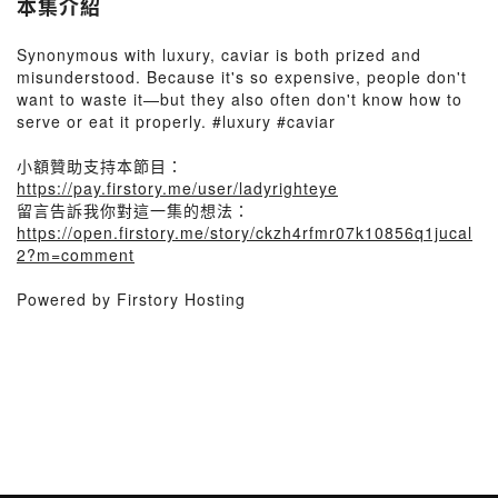
本集介紹
Synonymous with luxury, caviar is both prized and
misunderstood. Because it's so expensive, people don't
want to waste it—but they also often don't know how to
serve or eat it properly. #luxury #caviar
小額贊助支持本節目：
https://pay.firstory.me/user/ladyrighteye
留言告訴我你對這一集的想法：
https://open.firstory.me/story/ckzh4rfmr07k10856q1jucal
2?m=comment
Powered by Firstory Hosting