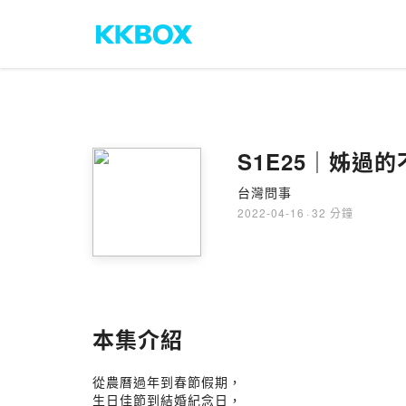
S1E25｜姊過
台灣問事
2022-04-16
·
32 分鐘
本集介紹
從農曆過年到春節假期，
生日佳節到結婚紀念日，