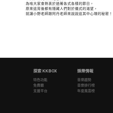
為啥大家會熱衷於過著各式各樣的節日，
原來這背後都有隱藏人們對於儀式的渴望，
就讓小野老師跟阿丹老師來說說這其中心理的秘密！
探索 KKBOX
娛樂情報
特色功能
音樂趨勢
免費聽
音樂排行榜
支援平台
年度風雲榜