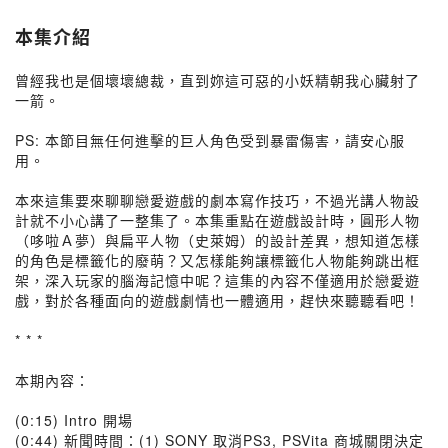
本集介紹
曾經我也是個壞壞總裁，直到妳這可惡的小妖精朝我心臟射了
一箭。
PS: 本節目無任何進擊的巨人角色受到暴雷傷害，請安心服
用。
本來這集要來聊聊戀愛遊戲的劇本寫作技巧，不過光講人物設
計就不小心講了一整集了。本集重點在遊戲設計時，圓形人物
（哆啦Ａ夢）與扁平人物（史萊姆）的設計差異，想知道怎樣
的角色是標籤化的廢萌？又怎樣能夠讓標籤化人物能夠跳出框
架，深入玩家的腦海記憶中呢？這集的內容不僅適用於戀愛遊
戲，對於各種面向的遊戲劇情也一體適用，趕快來聽聽看吧！
* * *
本期內容：
(0:15) Intro 開場
(0:44) 新聞時間：(1) SONY 取消PS3, PSVita 商城關閉決定