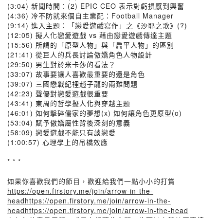
(3:04) 新聞時間：(2) EPIC CEO 表示對虧損感到興奮
(4:36) 冷不防就來個自主業配：Football Manager
(9:14) 進入主題：「戀愛遊戲寫作」之《沙耶之歌》(?)
(12:05) 擬人化戀愛遊戲 vs 藉由戀愛遊戲傳達主題
(15:56) 所謂的「原型人物」與「扁平人物」的區別
(21:41) 從巨人的兵長討論傲嬌角色人物設計
(29:50) 男生對於米卡莎的看法？
(33:07) 故事要讓人喜歡最重要的還是角色
(39:07) 三國戀戰紀裡趙子龍的兩難問題
(42:23) 聲優對戀愛遊戲很重要
(43:41) 東周的哲學擬人化與穿越主題
(46:01) 如何擊碎儒家的夢想(x) 如何讓角色更原型(o)
(53:04) 賦予傲嬌屬性背後深刻的意義
(58:09) 戀愛遊戲不能只有談戀愛
(1:00:57) 心理學上的吊橋效應
* * *
如果你喜歡我們的節目，歡迎給我們一點小小的打賞
https://open.firstory.me/join/arrow-in-the-
headhttps://open.firstory.me/join/arrow-in-the-
headhttps://open.firstory.me/join/arrow-in-the-head