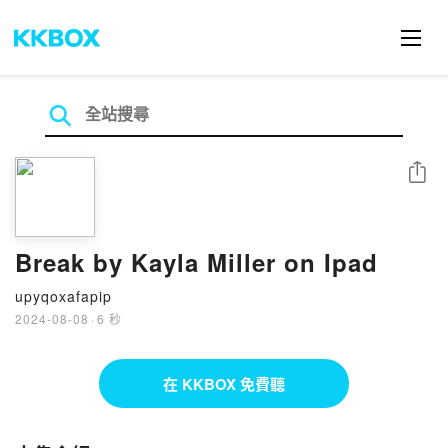
分享
Break by Kayla Miller on Ipad
upyqoxafapip
2024-08-08
·
6 秒
在 KKBOX 免費聽