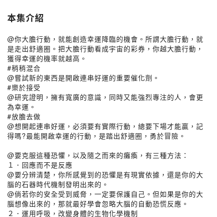
本集介紹
@你大膽行動，就能創造幸運降臨的機會。所謂大膽行動，就
是走出舒適圈。把大膽行動看成宇宙的彩券，你越大膽行動，
獲得幸運的機率就越高。
#稍稍混合
@嘗試新的東西是開啟連串好運的重要催化劑。
#樂於接受
@研究證明，擁有寬廣的意識，同時又能強烈專注的人，會更
為幸運。
#放膽去做
@想開起連串好運，必須要有實際行動，總要下場才能贏，記
得嗎?最能開啟幸運的行動，是踏出舒適圈，勇於冒險。
@要克服這種恐懼，以及隨之而來的癱瘓，有三種方法：
１．回應而不是反應
@要分辨清楚，你所感覺到的恐懼是有現實依據，還是你的大
腦的石器時代機制發明出來的。
@倘若你的安全受到威脅，一定要保護自己。但如果是你的大
腦想像出來的，那就最好學會忽略大腦的自動恐慌反應。
２．運用呼吸，改變身體的生物化學機制