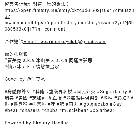
留言告訴我你對這一集的想法：
https://open.firstory.me/story/ckzcud6l502j40917qm6iaz3
d?
m=commenthttps://open.firstory.me/story/ckwma2yof2j5b
080533x0ij17?m=comment
合作邀請
Email：bearmonkeyclub@gmail.com
你的熊與猴
?曹美克 a.k.a 冰山美人 a.k.a 同運席夢思
?仙豆冰 a.k.a 情慾插畫家
Cover by @仙豆冰
#身體做外交 #科隆 #童裝界名模 #國民外交 #Sugerdaddy #
瑞典 #美國 #芝加哥 ＃直接 #熊熊猴猴俱樂部 #熊猴 #彩虹? #
熊 #熊喜猴 #熊喜熊 #胖 #肥 #同志 #lgbtqiacabs #Gay
#bear #chasers #chubs #musclebear #polarbear
Powered by Firstory Hosting