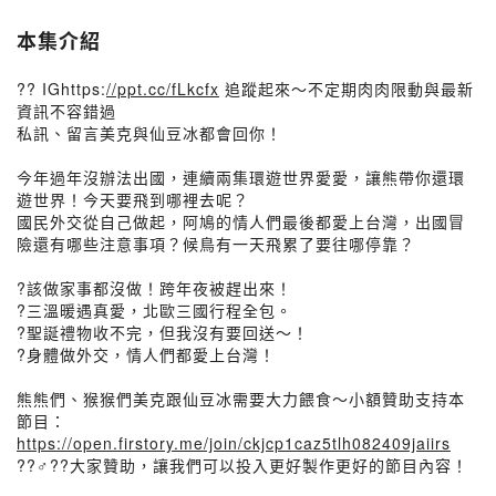
本集介紹
?? IGhttps:
//ppt.cc/fLkcfx
追蹤起來～不定期肉肉限動與最新
資訊不容錯過
私訊、留言美克與仙豆冰都會回你！
今年過年沒辦法出國，連續兩集環遊世界愛愛，讓熊帶你還環
遊世界！今天要飛到哪裡去呢？
國民外交從自己做起，阿鳩的情人們最後都愛上台灣，出國冒
險還有哪些注意事項？候鳥有一天飛累了要往哪停靠？
?該做家事都沒做！跨年夜被趕出來！
?三溫暖遇真愛，北歐三國行程全包。
?聖誕禮物收不完，但我沒有要回送～！
?身體做外交，情人們都愛上台灣！​​​​
熊熊們、猴猴們美克跟仙豆冰需要大力餵食～小額贊助支持本
節目：
https://open.firstory.me/join/ckjcp1caz5tlh082409jaiirs
??‍♂️??‍大家贊助，讓我們可以投入更好製作更好的節目內容！