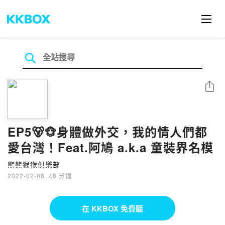
分享
EP5🐻🐵身體做外交，我的情人們都
愛台灣！Feat.阿鳩 a.k.a 童裝界名模
熊熊猴猴俱樂部
2022-02-08
·
48 分鐘
在 KKBOX 免費聽