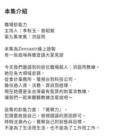
本集介紹
職場鈔能力
主持人：李秋玉、曾昭巽
第九集來賓：洪庭筠
本集為Zencastr線上錄製
有一些底噪與雜音請大家見諒
今天我們邀請到的這位職場超人：洪庭筠教練。
她在各大領域走跳，
從會計事務所、電視台到科技公司，
擔任過人資、法務、資訊到經理，
現在她還是全台灣最有氣質的財富流教練。
讓我們一起來聽聽教練怎麼說吧～
這集的鈔能力是：『覺察力』，
犯錯要放過自己，檢視錯誤的原因即可，
時時沈澱內心，覺察自己的狀態與目標，
不是為了生活而生活，也不是為了工作而工作。