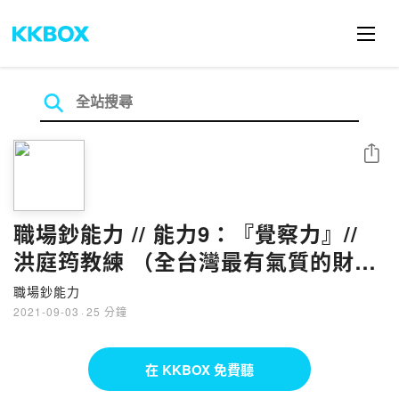
分享
職場鈔能力 // 能力9：『覺察力』//
洪庭筠教練 （全台灣最有氣質的財富
流教練）
職場鈔能力
2021-09-03
·
25 分鐘
在 KKBOX 免費聽