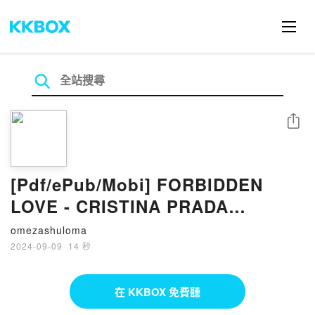
分享
[Pdf/ePub/Mobi] FORBIDDEN
LOVE - CRISTINA PRADA
descargar ebook gratis
omezashuloma
2024-09-09
·
14 秒
在 KKBOX 免費聽