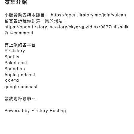
本集介紹
小額贊助支持本節目：
https://open.firstory.me/join/vulcan
留言告訴我你對這一集的想法：
https://open.firstory.me/story/ckygrqpzfdmxr0877mlizshlk
?m=comment
有上架的各平台
Firststory
Spotify
Poket cast
Sound on
Apple podcast
KKBOX
google podcast
請我喝杯咖啡~~
Powered by Firstory Hosting