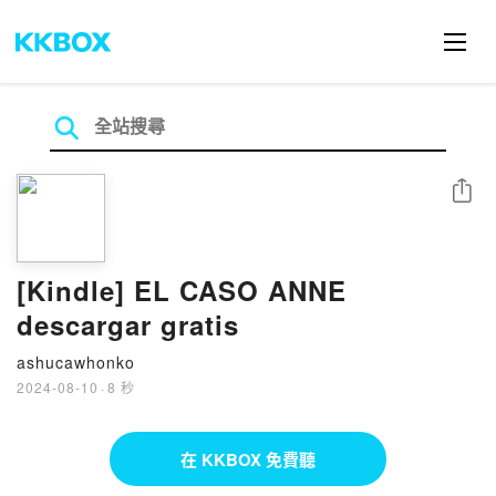
分享
[Kindle] EL CASO ANNE
descargar gratis
ashucawhonko
2024-08-10
·
8 秒
在 KKBOX 免費聽