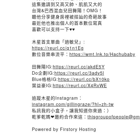
這集邀請到又高又帥、肌肌又大的
台灣&巴西混血兒田舞陽！OMG！
聽他分享健身房裡被搭訕的奇葩故事
最近他也推出個人的首本數位寫真
喜歡可以支持一下♥️♥️
木星首支單曲「過敏兒」:
https://reurl.cc/q1n1Eg
數位音樂串流平：
https://wmt.lnk.to/Hachubaby
田舞陽IG:
https://reurl.cc/akdE5Y
Do企劃IG:
https://reurl.cc/3adv5l
Blue格格IG:
https://reurl.cc/bX10ko
葉益豪IG:
https://reurl.cc/X4RxWE
追蹤木星的Instagram：
instagram.com/gillingraze/?hl=zh-tw
私訊我的小盒子，讓我知道你來過：）
乾爹乾媽❤邀約合作來這：
thisgroupofpeople@gm
Powered by Firstory Hosting