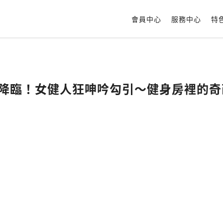
會員中心
服務中心
特
神降臨！女健人狂呻吟勾引～健身房裡的奇葩搭