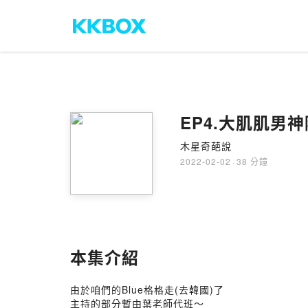
EP4.大肌肌男
木星奇葩說
2022-02-02
·
38 分鐘
本集介紹
由於咱們的Blue格格走(去韓國)了
主持的部分暫由葉老師代班～