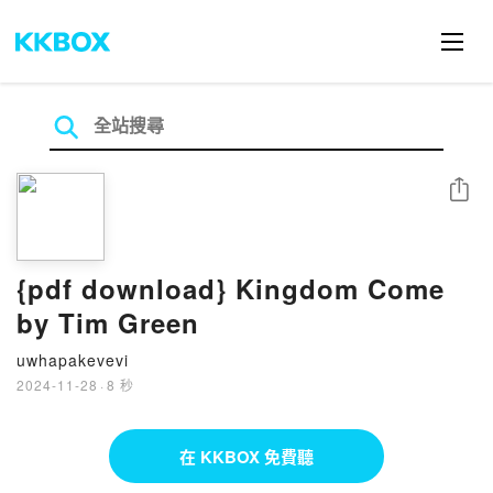
分享
{pdf download} Kingdom Come
by Tim Green
uwhapakevevi
2024-11-28
·
8 秒
在 KKBOX 免費聽