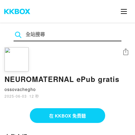
分享
NEUROMATERNAL ePub gratis
ossovachegho
2025-06-03
·
12 秒
在 KKBOX 免費聽