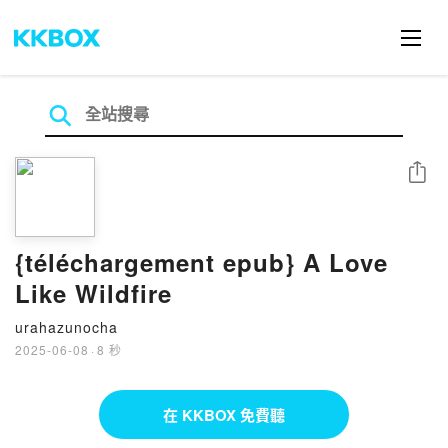
分享
{téléchargement epub} A Love
Like Wildfire
urahazunocha
2025-06-08
·
8 秒
在 KKBOX 免費聽