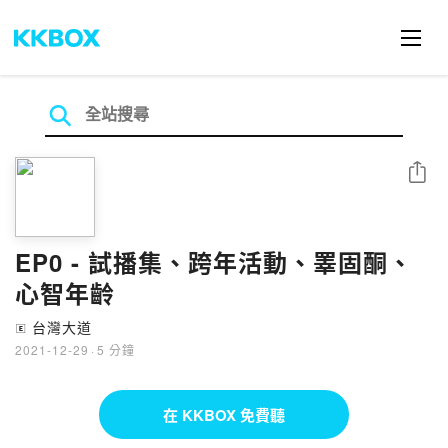
分享
EP0 - 試播集、跨年活動、睪固酮、
心智年齡
台灣大道
🄴
2021-12-29
·
5 分鐘
在 KKBOX 免費聽