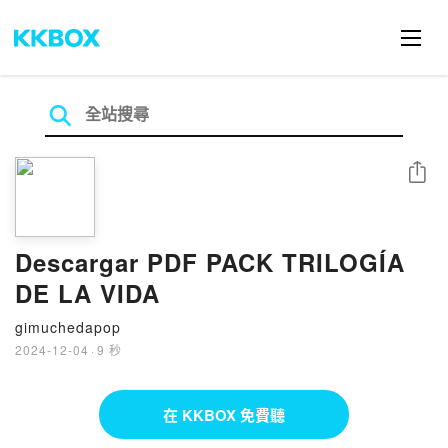
分享
Descargar PDF PACK TRILOGÍA
DE LA VIDA
gimuchedapop
2024-12-04
·
9 秒
在 KKBOX 免費聽