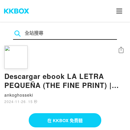
分享
Descargar ebook LA LETRA
PEQUEÑA (THE FINE PRINT) |
Descarga Libros Gratis (PDF -
ankoghosseki
EPUB)
2024-11-26
·
15 秒
在 KKBOX 免費聽