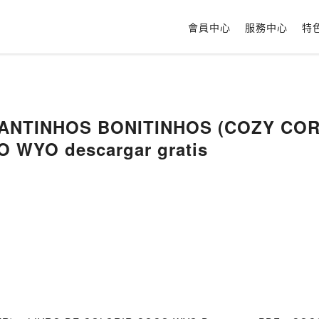
會員中心
服務中心
特
 CANTINHOS BONITINHOS (COZY COR
 WYO descargar gratis