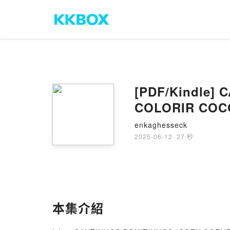
[PDF/Kindle]
COLORIR COCO
enkaghesseck
2025-06-12
·
27 秒
本集介紹